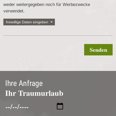
weder weitergegeben noch für Werbezwecke
verwendet.
freiwillige Daten eingeben
Telefon
Senden
Straße
Ihre Anfrage
Postleitzahl
Ihr Traumurlaub
Ort