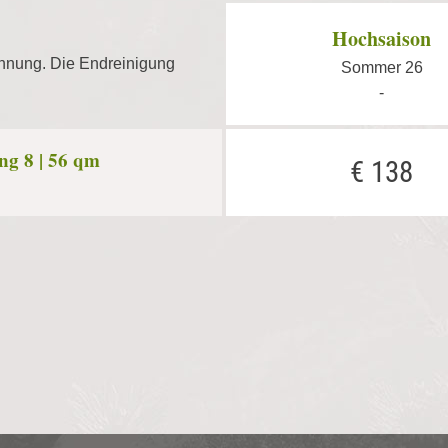
Hochsaison
hnung. Die Endreinigung
Sommer 26
-
g 8 | 56 qm
€ 138